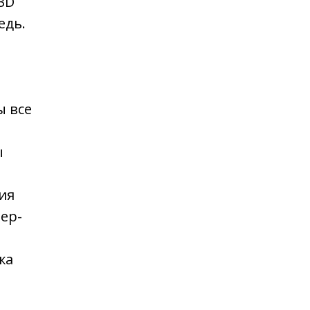
3D
едь.
ы все
ы
ия
ер-
жа